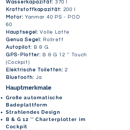
Wasserkapazität:
370 l
Kraftstoffkapazität:
200 l
Motor:
Yanmar 40 PS - POD
60
Hauptsegel:
Volle Latte
Genua Segel:
Rollreff
Autopilot:
B & G.
GPS-Plotter:
B & G 12 '' Touch
(Cockpit)
Elektrische Toiletten:
2
Bluetooth:
Ja
Hauptmerkmale
Große automatische
Badeplattform
Strahlendes Design
B & G 12 '' Charterplotter im
Cockpit