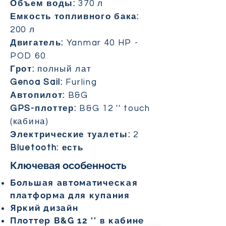
Объем воды:
370 л
Емкость топливного бака:
200 л
Двигатель:
Yanmar 40 HP -
POD 60
Грот:
полный лат
Genoa Sail:
Furling
Автопилот:
B&G
GPS-плоттер:
B&G 12 '' touch
(кабина)
Электрические туалеты:
2
Bluetooth: есть
Ключевая особенность
Большая автоматическая
платформа для купания
Яркий дизайн
Плоттер B&G 12 '' в кабине